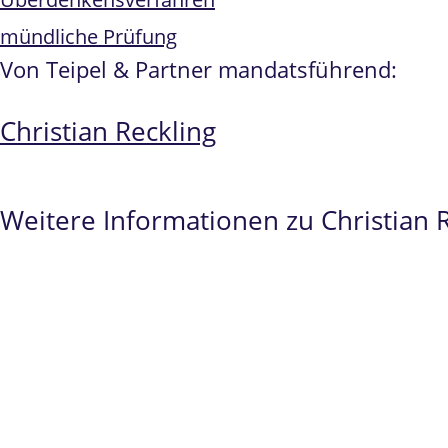
mündliche Prüfung
Von Teipel & Partner mandatsführend:
Christian Reckling
Weitere Informationen zu Christian 
Spezialist
im
Prüfungsrecht, Examensanfechtu
Seit 2010 ausschließlich im
Bildungrecht
tätig
Fachanwalt für Verwaltungsrecht
Über 500 persönlich geführte Verfahren im
Pr
Erfolge
im
Prüfungsrecht und Beamtenrecht
v