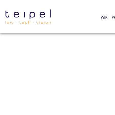
WIR
P