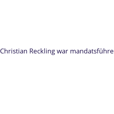
Christian Reckling
steht Ihnen insbesondere
f
erfahrener Ansprechpartner zur Verfügung.
Christian Reckling war mandatsführ