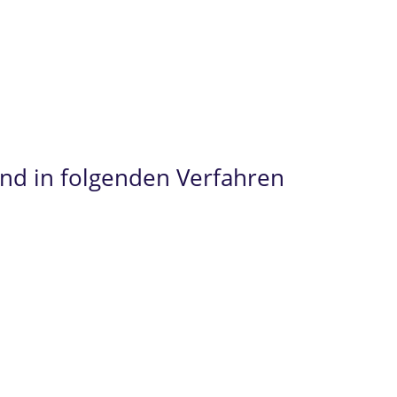
ür
Examensanfechtungen Jura
, im
Prüfungsrecht
end in folgenden Verfahren