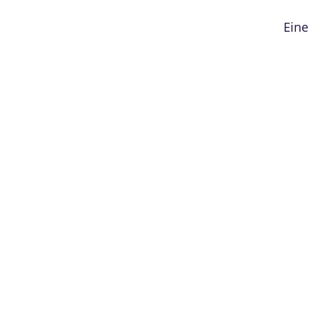
Eine
Kleing
da