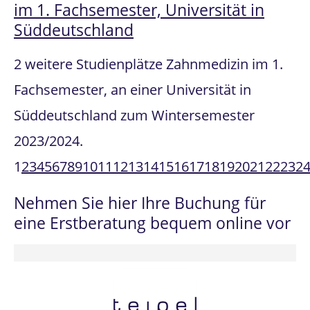
im 1. Fachsemester, Universität in
Süddeutschland
2 weitere Studienplätze Zahnmedizin im 1.
Fachsemester, an einer Universität in
Süddeutschland zum Wintersemester
2023/2024.
1
2
3
4
5
6
7
8
9
10
11
12
13
14
15
16
17
18
19
20
21
22
23
2
Nehmen Sie hier Ihre Buchung für
eine Erstberatung bequem online vor