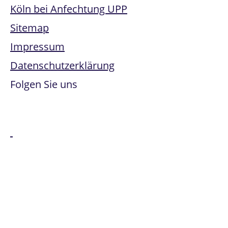
Köln bei Anfechtung UPP
Sitemap
Impressum
Datenschutzerklärung
Folgen Sie uns
Alle genannten Marken sind Eigentum der jeweiligen
Besitzer:innen. Office 365, Windows Intune, Windows
Server und Microsoft Azure sind Marken der Microsoft
Corporation.