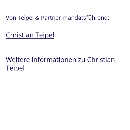
Von Teipel & Partner mandatsführend:
Christian Teipel
Weitere Informationen zu Christian
Teipel
Spezialist
im
Prüfungsrecht
und
Hochschulrecht
, einschließlich
Privathochschulrecht
Seit 2007 ausschließlich im