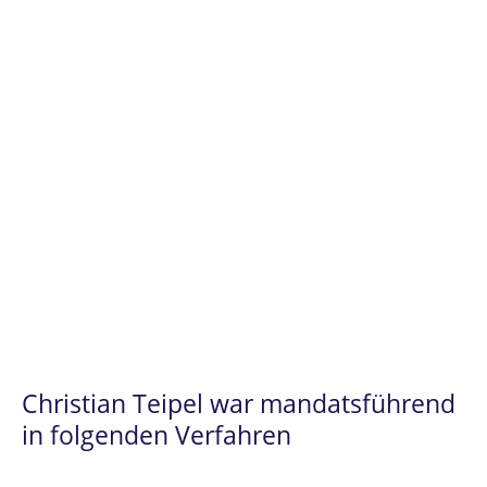
Rechtssache.
Christian Teipel
steht Ihnen
insbesondere
Hochschulen
im
Privathochschulrecht
als fachkundiger
Ansprechpartner zur Verfügung,
einschließlich der Prozesse im Rahmen
der
digitalen Transformarmation.
Christian Teipel war mandatsführend
in folgenden Verfahren