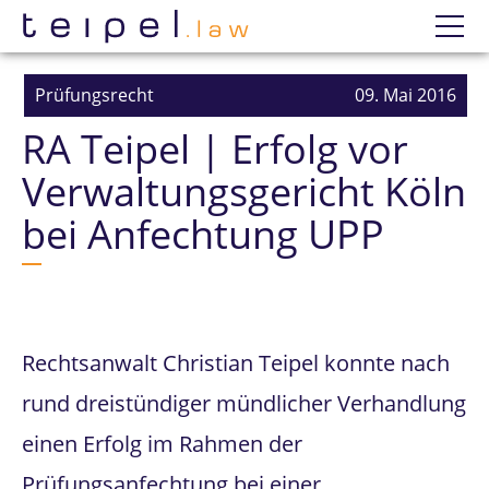
Datenschutzerklärung
Wir
Prüfungsrecht
09. Mai 2016
RA Teipel | Erfolg vor
Prüfungsanfechtung
Verwaltungsgericht Köln
Einzelne Prüfungen
bei Anfechtung UPP
Erfolge
Mandatierung
Rechtsanwalt Christian Teipel konnte nach
rund dreistündiger mündlicher Verhandlung
einen Erfolg im Rahmen der
Prüfungsanfechtung bei einer