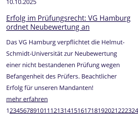
10.10.2025
Erfolg im Prüfungsrecht: VG Hamburg
ordnet Neubewertung an
Das VG Hamburg verpflichtet die Helmut-
Schmidt-Universität zur Neubewertung
einer nicht bestandenen Prüfung wegen
Befangenheit des Prüfers. Beachtlicher
Erfolg für unseren Mandanten!
mehr erfahren
1
2
3
4
5
6
7
8
9
10
11
12
13
14
15
16
17
18
19
20
21
22
23
2