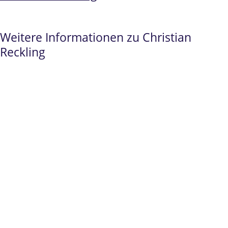
Weitere Informationen zu Christian
Reckling
Spezialist
im
Prüfungsrecht,
Examensanfechtungen Jura
und
Beamtenrecht.
Seit 2010 ausschließlich im
Bildungrecht
tätig
Fachanwalt für Verwaltungsrecht
Über 500 persönlich geführte Verfahren im
Prüfungsrecht/Hochschulrecht