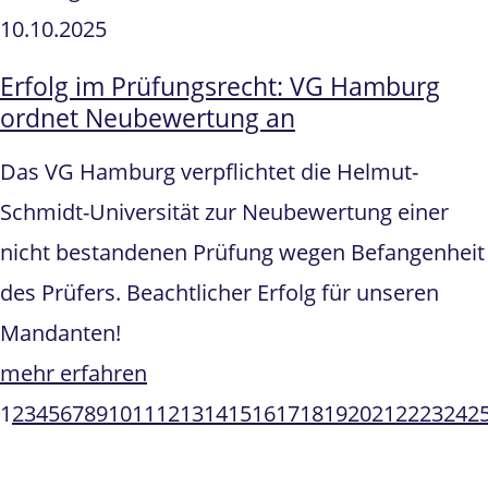
10.10.2025
Erfolg im Prüfungsrecht: VG Hamburg
ordnet Neubewertung an
Das VG Hamburg verpflichtet die Helmut-
Schmidt-Universität zur Neubewertung einer
nicht bestandenen Prüfung wegen Befangenheit
des Prüfers. Beachtlicher Erfolg für unseren
Mandanten!
mehr erfahren
1
2
3
4
5
6
7
8
9
10
11
12
13
14
15
16
17
18
19
20
21
22
23
24
2