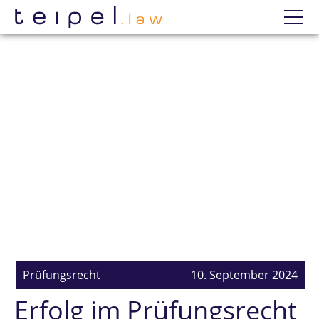
Datenschutzerklärung
Wir
Prüfungsanfechtung
Einzelne Prüfungen
Erfolge
Mandatierung
Prüfungsrecht
10. September 2024
Erfolg im Prüfungsrecht