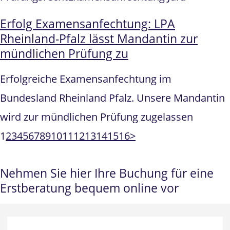
Erfolg Examensanfechtung: LPA
Rheinland-Pfalz lässt Mandantin zur
mündlichen Prüfung zu
Erfolgreiche Examensanfechtung im
Bundesland Rheinland Pfalz. Unsere Mandantin
wird zur mündlichen Prüfung zugelassen
1
2
3
4
5
6
7
8
9
10
11
12
13
14
15
16
>
Nehmen Sie hier Ihre Buchung für eine
Erstberatung bequem online vor