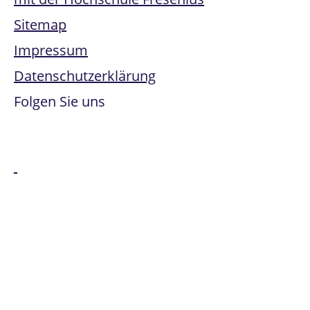
Sitemap
Impressum
Datenschutzerklärung
Folgen Sie uns
Alle genannten Marken sind Eigentum der jeweiligen
Besitzer:innen. Office 365, Windows Intune, Windows
Server und Microsoft Azure sind Marken der Microsoft
Corporation.