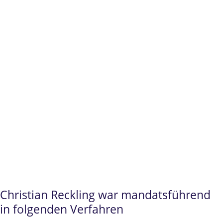
Erfolge
im
Prüfungsrecht und
Beamtenrecht
vor zahlreichen
Oberwaltungsgerichten/Verwaltungsgerichtsh
Christian Reckling
steht Ihnen insbesondere
für
Examensanfechtungen Jura
, im
Prüfungsrecht
und
Beamtenrecht
als
fachkundiger und sehr erfahrener
Ansprechpartner zur Verfügung.
Christian Reckling war mandatsführend
in folgenden Verfahren