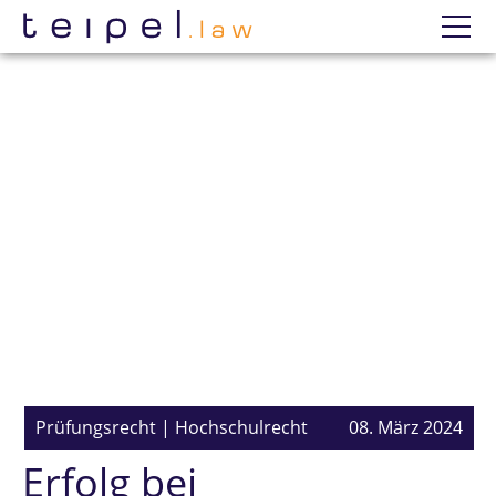
Datenschutzerklärung
Wir
Prüfungsanfechtung
Einzelne Prüfungen
Erfolge
Mandatierung
Prüfungsrecht
|
Hochschulrecht
08. März 2024
Erfolg bei