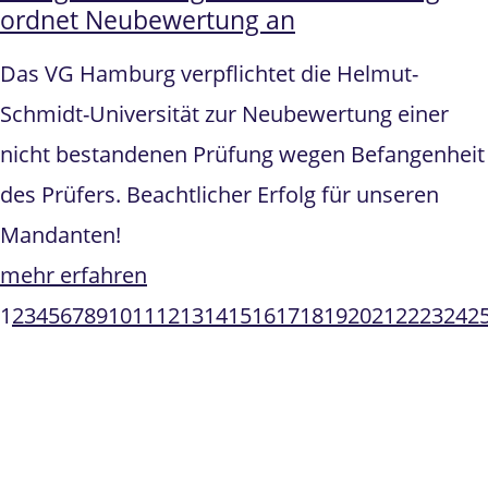
ordnet Neubewertung an
Das VG Hamburg verpflichtet die Helmut-
Schmidt-Universität zur Neubewertung einer
nicht bestandenen Prüfung wegen Befangenheit
des Prüfers. Beachtlicher Erfolg für unseren
Mandanten!
mehr erfahren
1
2
3
4
5
6
7
8
9
10
11
12
13
14
15
16
17
18
19
20
21
22
23
24
2