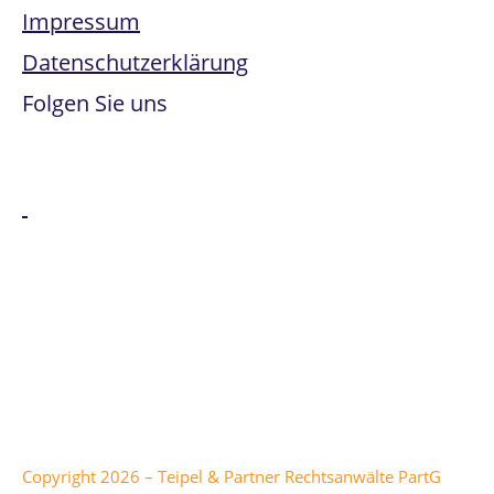
Impressum
Datenschutzerklärung
Folgen Sie uns
Alle genannten Marken sind Eigentum der jeweiligen
Besitzer:innen. Office 365, Windows Intune, Windows
Server und Microsoft Azure sind Marken der Microsoft
Corporation.
Copyright 2026 – Teipel & Partner Rechtsanwälte PartG