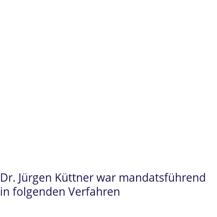
auch Revision) wegen grundsätzlicher
Bedeutung der Rechtssache und dem
Bundesfinanzhof
.
Dr. Jürgen Küttner
steht Ihnen insbesondere
im
Prüfungsrecht
und im
Beamtenrecht
als
hochqualifizierter Ansprechpartner zur
Verfügung.
Dr. Jürgen Küttner war mandatsführend
in folgenden Verfahren