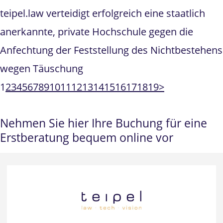
teipel.law verteidigt erfolgreich eine staatlich
anerkannte, private Hochschule gegen die
Anfechtung der Feststellung des Nichtbestehens
wegen Täuschung
1
2
3
4
5
6
7
8
9
10
11
12
13
14
15
16
17
18
19
>
Nehmen Sie hier Ihre Buchung für eine
Erstberatung bequem online vor