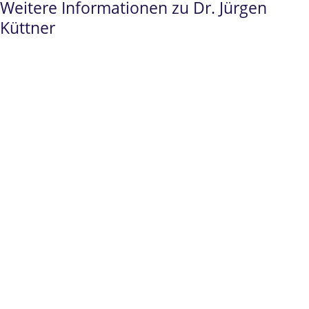
Weitere Informationen zu Dr. Jürgen
Küttner
Spezialist
im
Prüfungsrecht
und
Beamtenrecht
Fachanwalt für Verwaltungsrecht seit 2008.
Promotion
zum
Dr. „in utroque iure“
(kanonischem und weltlichem Recht)
Über 500 persönlich geführte Verfahren im
Prüfungsrecht/Hochschulrecht
Erfolge
vor dem
Bundesverwaltungsgericht
(sowohl
Revisionsnichtzulassungsbeschwerde als