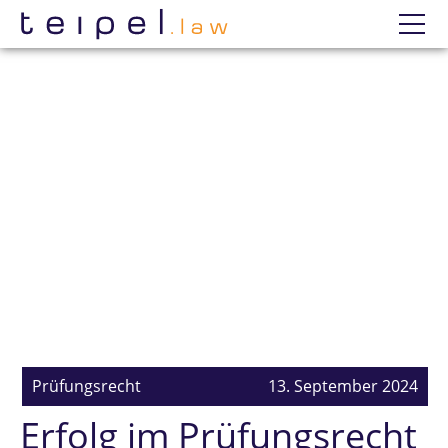
Datenschutzerklärung
Wir
Prüfungsanfechtung
Einzelne Prüfungen
Erfolge
Mandatierung
Prüfungsrecht
13. September 2024
Erfolg im Prüfungsrecht