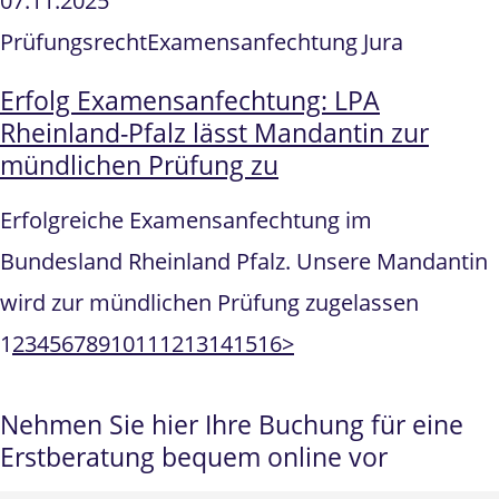
07.11.2025
Prüfungsrecht
Examensanfechtung Jura
Erfolg Examensanfechtung: LPA
Rheinland-Pfalz lässt Mandantin zur
mündlichen Prüfung zu
Erfolgreiche Examensanfechtung im
Bundesland Rheinland Pfalz. Unsere Mandantin
wird zur mündlichen Prüfung zugelassen
1
2
3
4
5
6
7
8
9
10
11
12
13
14
15
16
>
Nehmen Sie hier Ihre Buchung für eine
Erstberatung bequem online vor