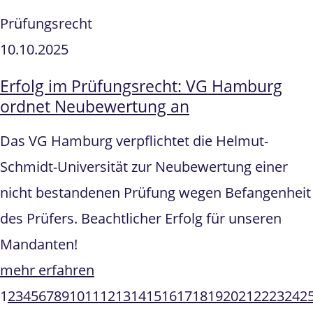
Prüfungsrecht
10.10.2025
Erfolg im Prüfungsrecht: VG Hamburg
ordnet Neubewertung an
Das VG Hamburg verpflichtet die Helmut-
Schmidt-Universität zur Neubewertung einer
nicht bestandenen Prüfung wegen Befangenheit
des Prüfers. Beachtlicher Erfolg für unseren
Mandanten!
mehr erfahren
1
2
3
4
5
6
7
8
9
10
11
12
13
14
15
16
17
18
19
20
21
22
23
24
2