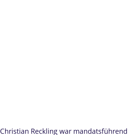
Prüfungsrecht/Hochschulrecht
Erfolge
im
Prüfungsrecht und
Beamtenrecht
vor zahlreichen
Oberwaltungsgerichten/Verwaltungsgerichtsh
Christian Reckling
steht Ihnen insbesondere
für
Examensanfechtungen Jura
, im
Prüfungsrecht
und
Beamtenrecht
als
fachkundiger und sehr erfahrener
Ansprechpartner zur Verfügung.
Christian Reckling war mandatsführend