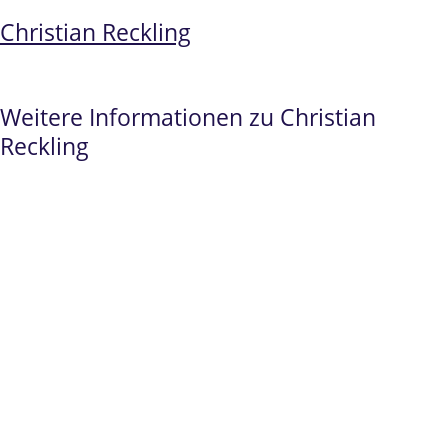
Christian Reckling
Weitere Informationen zu Christian
Reckling
Spezialist
im
Prüfungsrecht,
Examensanfechtungen Jura
und
Beamtenrecht.
Seit 2010 ausschließlich im
Bildungrecht
tätig
Fachanwalt für Verwaltungsrecht
Über 500 persönlich geführte Verfahren im