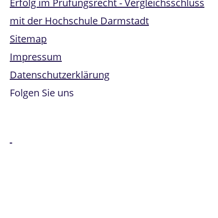
Erfolg im Prüfungsrecht - Vergleichsschluss
mit der Hochschule Darmstadt
Sitemap
Impressum
Datenschutzerklärung
Folgen Sie uns
Alle genannten Marken sind Eigentum der jeweiligen
Besitzer:innen. Office 365, Windows Intune, Windows
Server und Microsoft Azure sind Marken der Microsoft