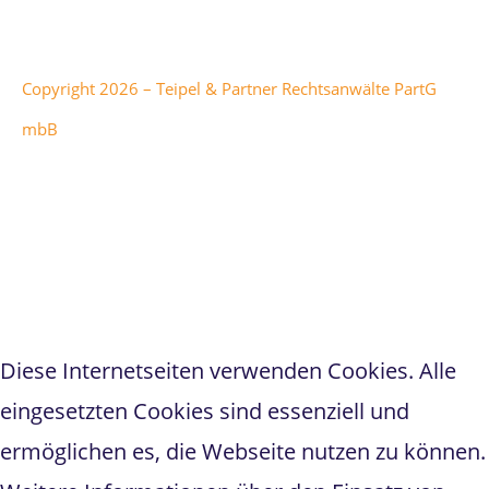
Corporation.
Copyright 2026 – Teipel & Partner Rechtsanwälte PartG
mbB
Teipel & Partner
hat
5
von
1
5
Sternen bei
298
Bewertungen auf anwalt.de
Diese Internetseiten verwenden Cookies. Alle
eingesetzten Cookies sind essenziell und
ermöglichen es, die Webseite nutzen zu können.