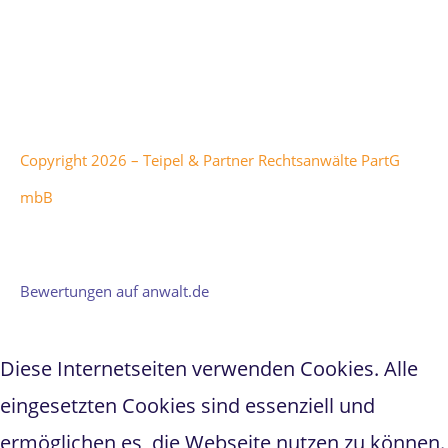
Besitzer:innen. Office 365, Windows Intune, Windows
Server und Microsoft Azure sind Marken der Microsoft
Corporation.
Copyright 2026 – Teipel & Partner Rechtsanwälte PartG
mbB
Teipel & Partner
hat
5
von
1
5
Sternen bei
298
Bewertungen auf anwalt.de
Diese Internetseiten verwenden Cookies. Alle
eingesetzten Cookies sind essenziell und
ermöglichen es, die Webseite nutzen zu können.