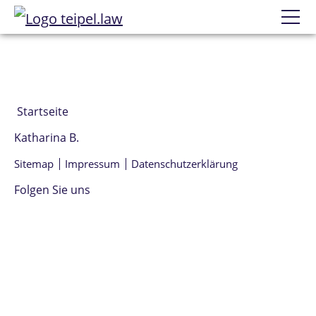
Datenschutzerklärung
Wir
Team
Startseite
Kontakt
Katharina B.
Bewertungen
Sitemap
Impressum
Datenschutzerklärung
Prüfungsanfechtung
Folgen Sie uns
Einzelne Prüfungen
Erfolge
Mandatierung
Alle genannten Marken sind Eigentum der jeweiligen