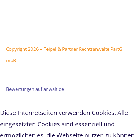
Besitzer:innen. Office 365, Windows Intune, Windows
Server und Microsoft Azure sind Marken der Microsoft
Corporation.
Copyright 2026 – Teipel & Partner Rechtsanwälte PartG
mbB
Teipel & Partner
hat
5
von
1
5
Sternen bei
298
Bewertungen auf anwalt.de
Diese Internetseiten verwenden Cookies. Alle
eingesetzten Cookies sind essenziell und
ermöglichen es, die Webseite nutzen zu können.