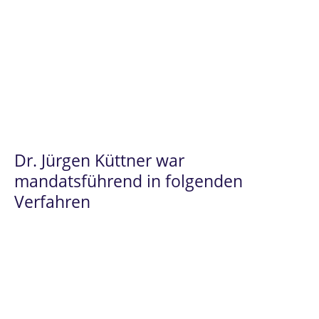
Dr. Jürgen Küttner
steht Ihnen
insbesondere im
Prüfungsrecht
und im
Beamtenrecht
als hochqualifizierter
Ansprechpartner zur Verfügung.
Dr. Jürgen Küttner war
mandatsführend in folgenden
Verfahren