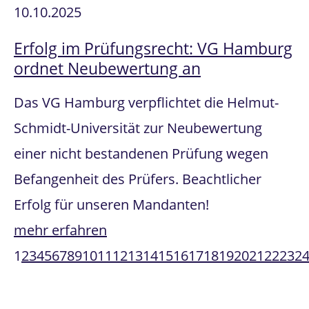
10.10.2025
Erfolg im Prüfungsrecht: VG Hamburg
ordnet Neubewertung an
Das VG Hamburg verpflichtet die Helmut-
Schmidt-Universität zur Neubewertung
einer nicht bestandenen Prüfung wegen
Befangenheit des Prüfers. Beachtlicher
Erfolg für unseren Mandanten!
mehr erfahren
1
2
3
4
5
6
7
8
9
10
11
12
13
14
15
16
17
18
19
20
21
22
23
2