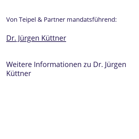
Von Teipel & Partner mandatsführend:
Dr. Jürgen Küttner
Weitere Informationen zu Dr. Jürgen
Küttner
Spezialist
im
Prüfungsrecht
und
Beamtenrecht
Fachanwalt für Verwaltungsrecht seit
2008.