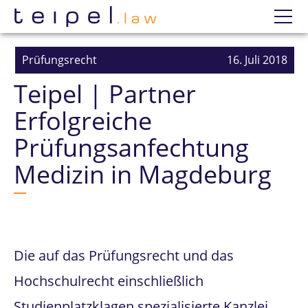
Datenschutzerklärung
Wir
Prüfungsrecht
16. Juli 2018
Teipel | Partner
Prüfungsanfechtung
Erfolgreiche
Einzelne Prüfungen
Prüfungsanfechtung
Erfolge
Medizin in Magdeburg
Mandatierung
Die auf das Prüfungsrecht und das
Hochschulrecht einschließlich
Studienplatzklagen spezialisierte Kanzlei