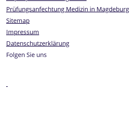
Prüfungsanfechtung Medizin in Magdeburg
Sitemap
Impressum
Datenschutzerklärung
Folgen Sie uns
Alle genannten Marken sind Eigentum der jeweiligen
Besitzer:innen. Office 365, Windows Intune, Windows
Server und Microsoft Azure sind Marken der Microsoft