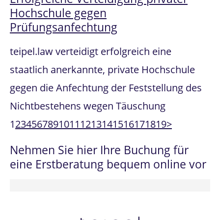
Hochschule gegen
Prüfungsanfechtung
teipel.law verteidigt erfolgreich eine
staatlich anerkannte, private Hochschule
gegen die Anfechtung der Feststellung des
Nichtbestehens wegen Täuschung
1
2
3
4
5
6
7
8
9
10
11
12
13
14
15
16
17
18
19
>
Nehmen Sie hier Ihre Buchung für
eine Erstberatung bequem online vor