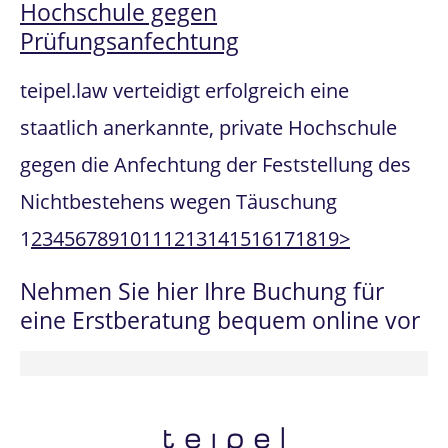
Hochschule gegen
Prüfungsanfechtung
teipel.law verteidigt erfolgreich eine
staatlich anerkannte, private Hochschule
gegen die Anfechtung der Feststellung des
Nichtbestehens wegen Täuschung
1
2
3
4
5
6
7
8
9
10
11
12
13
14
15
16
17
18
19
>
Nehmen Sie hier Ihre Buchung für
eine Erstberatung bequem online vor