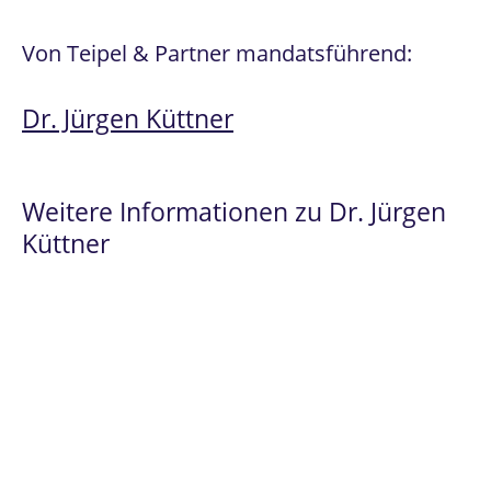
Von Teipel & Partner mandatsführend:
Dr. Jürgen Küttner
Weitere Informationen zu Dr. Jürgen
Küttner
Spezialist
im
Prüfungsrecht
und
Beamtenrecht
Fachanwalt für Verwaltungsrecht seit
2008.
Promotion
zum
Dr. „in utroque iure“