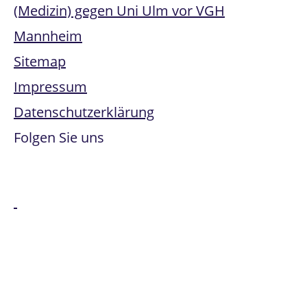
(Medizin) gegen Uni Ulm vor VGH
Mannheim
Sitemap
Impressum
Datenschutzerklärung
Folgen Sie uns
Alle genannten Marken sind Eigentum der jeweiligen
Besitzer:innen. Office 365, Windows Intune, Windows
Server und Microsoft Azure sind Marken der Microsoft