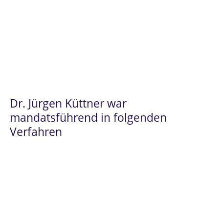
Dr. Jürgen Küttner
steht Ihnen
insbesondere im
Prüfungsrecht
und im
Beamtenrecht
als hochqualifizierter
Ansprechpartner zur Verfügung.
Dr. Jürgen Küttner war
mandatsführend in folgenden
Verfahren