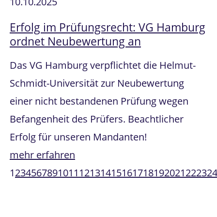
10.10.2025
Erfolg im Prüfungsrecht: VG Hamburg
ordnet Neubewertung an
Das VG Hamburg verpflichtet die Helmut-
Schmidt-Universität zur Neubewertung
einer nicht bestandenen Prüfung wegen
Befangenheit des Prüfers. Beachtlicher
Erfolg für unseren Mandanten!
mehr erfahren
1
2
3
4
5
6
7
8
9
10
11
12
13
14
15
16
17
18
19
20
21
22
23
2