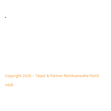
Alle genannten Marken sind Eigentum der jeweiligen
Besitzer:innen. Office 365, Windows Intune, Windows
Server und Microsoft Azure sind Marken der Microsoft
Corporation.
Copyright 2026 – Teipel & Partner Rechtsanwälte PartG
mbB
Teipel & Partner
hat
5
von
1
5
Sternen bei
298
Bewertungen auf anwalt.de