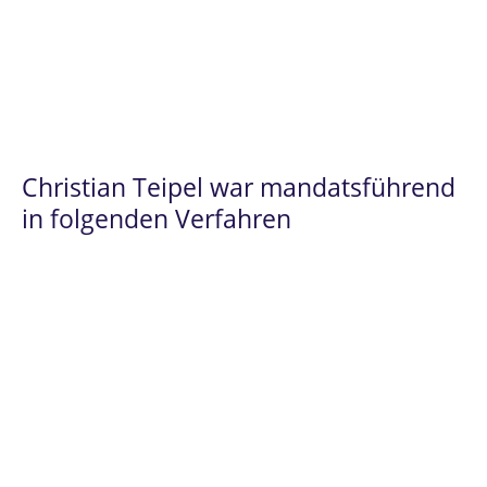
Ansprechpartner zur Verfügung,
einschließlich der Prozesse im Rahmen
der
digitalen Transformarmation.
Christian Teipel war mandatsführend
in folgenden Verfahren