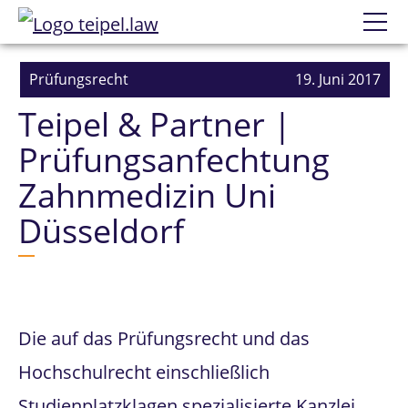
Datenschutzerklärung
Wir
Prüfungsrecht
19. Juni 2017
Teipel & Partner |
Prüfungsanfechtung
Prüfungsanfechtung
Einzelne Prüfungen
Zahnmedizin Uni
Erfolge
Düsseldorf
Mandatierung
Die auf das Prüfungsrecht und das
Hochschulrecht einschließlich
Studienplatzklagen spezialisierte Kanzlei