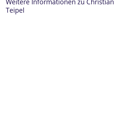
Weitere Informationen zu Christian
Teipel
Spezialist
im
Prüfungsrecht
und
Hochschulrecht
, einschließlich
Privathochschulrecht
Seit 2007 ausschließlich im
Bildungrecht
tätig
Über 1.000 persönlich geführte
Verfahren im
Prüfungsrecht/Hochschulrecht
Über 5.000 geführte Verfahren der
Studienplatzklage
(in der Human- und