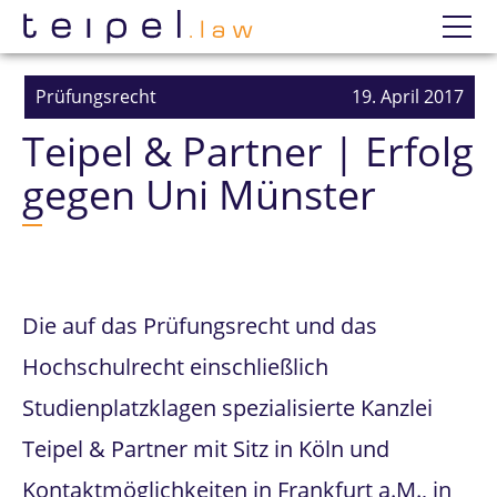
Datenschutzerklärung
Wir
Prüfungsrecht
19. April 2017
Teipel & Partner | Erfolg
Prüfungsanfechtung
gegen Uni Münster
Einzelne Prüfungen
Erfolge
Die auf das Prüfungsrecht und das
Mandatierung
Hochschulrecht einschließlich
Studienplatzklagen spezialisierte Kanzlei
Teipel & Partner mit Sitz in Köln und
Kontaktmöglichkeiten in Frankfurt a.M., in