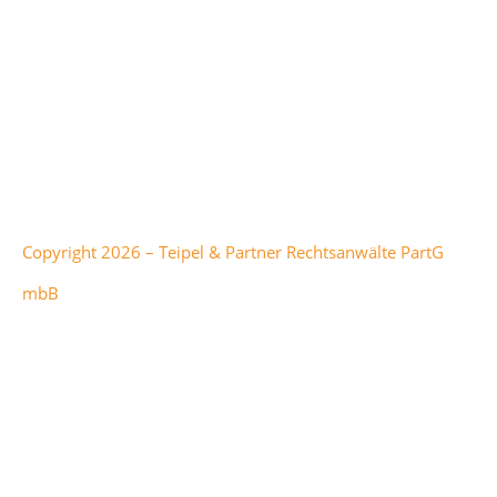
Alle genannten Marken sind Eigentum der jeweiligen
Besitzer:innen. Office 365, Windows Intune, Windows
Server und Microsoft Azure sind Marken der Microsoft
Corporation.
Copyright 2026 – Teipel & Partner Rechtsanwälte PartG
mbB
Teipel & Partner
hat
5
von
1
5
Sternen bei
298
Bewertungen auf anwalt.de