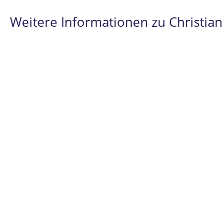
Weitere Informationen zu Christian
Spezialist
im
Prüfungsrecht
und
Hochschu
Seit 2007 ausschließlich im
Bildungrecht
t
Über 1.000 persönlich geführte Verfahren
Über 5.000 geführte Verfahren der
Studie
Erfolge
im Prüfungsrecht vor dem
Bundes
grundsätzlicher Bedeutung der Rechtssac
Christian Teipel
steht Ihnen insbesondere
H
einschließlich der Prozesse im Rahmen der