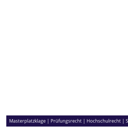
Masterplatzklage
|
Prüfungsrecht
|
Hochschulrecht
|
S