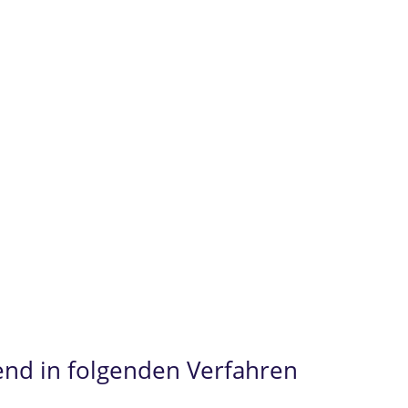
t
hem und weltlichem Recht)
üfungsrecht/Hochschulrecht
owohl Revisionsnichtzulassungsbeschwerde als a
inanzhof
.
im
Prüfungsrecht
und im
Beamtenrecht
als hochq
end in folgenden Verfahren