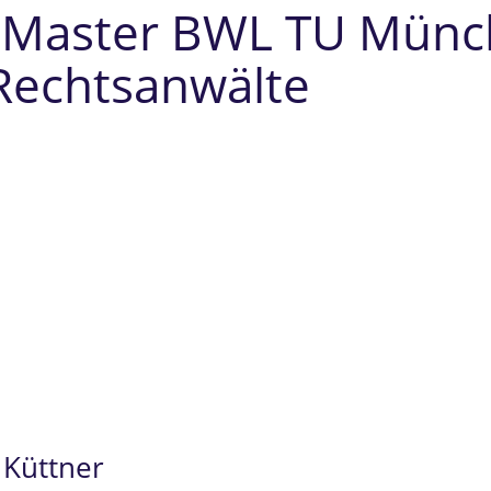
 Master BWL TU Münch
 Rechtsanwälte
 Küttner