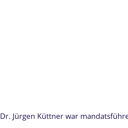
Spezialist
im
Prüfungsrecht
und
Beamtenrech
Fachanwalt für Verwaltungsrecht seit 2008.
Promotion
zum
Dr. „in utroque iure“
(kanonisc
Über 500 persönlich geführte Verfahren im
Pr
Erfolge
vor dem
Bundesverwaltungsgericht
(s
Bedeutung der Rechtssache und dem
Bundesf
Dr. Jürgen Küttner
steht Ihnen insbesondere 
Dr. Jürgen Küttner war mandatsführ