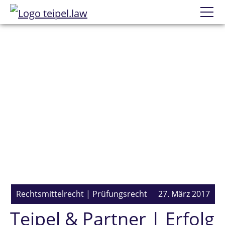
Datenschutzerklärung
Wir
Prüfungsanfechtung
Einzelne Prüfungen
Erfolge
Mandatierung
Rechtsmittelrecht
|
Prüfungsrecht
27. März 2017
Teipel & Partner | Erfolg