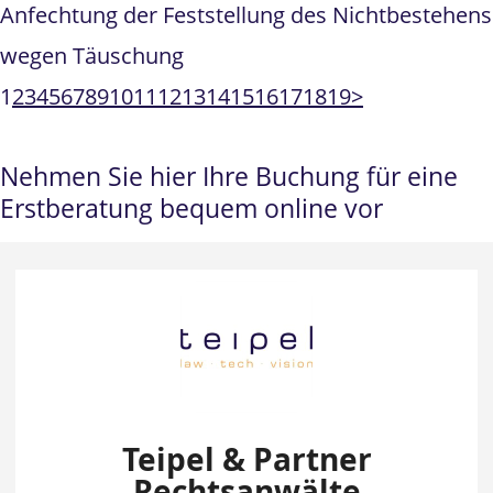
Anfechtung der Feststellung des Nichtbestehens
wegen Täuschung
1
2
3
4
5
6
7
8
9
10
11
12
13
14
15
16
17
18
19
>
Nehmen Sie hier Ihre Buchung für eine
Erstberatung bequem online vor