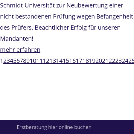
Schmidt-Universität zur Neubewertung einer
nicht bestandenen Prüfung wegen Befangenheit
des Prüfers. Beachtlicher Erfolg für unseren
Mandanten!
mehr erfahren
1
2
3
4
5
6
7
8
9
10
11
12
13
14
15
16
17
18
19
20
21
22
23
24
2
Erstberatung hier online buchen