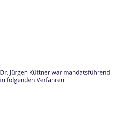
Bundesfinanzhof
.
Dr. Jürgen Küttner
steht Ihnen insbesondere
im
Prüfungsrecht
und im
Beamtenrecht
als
hochqualifizierter Ansprechpartner zur
Verfügung.
Dr. Jürgen Küttner war mandatsführend
in folgenden Verfahren